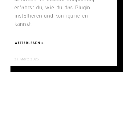
erfährst du, wie du das Plugin
installieren und konfigurieren
kannst.
WEITERLESEN »
23. März 2023