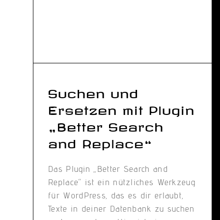
Suchen und
Ersetzen mit Plugin
„Better Search
and Replace“
Das Plugin „Better Search and
Replace“ ist ein nützliches Werkzeug
für WordPress, das es dir erlaubt,
Texte in deiner Datenbank zu suchen