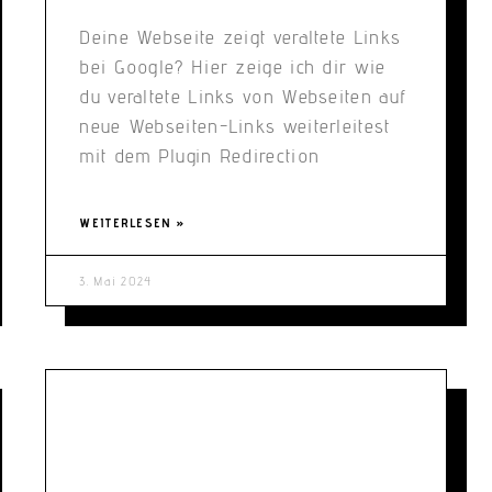
Deine Webseite zeigt veraltete Links
bei Google? Hier zeige ich dir wie
du veraltete Links von Webseiten auf
neue Webseiten-Links weiterleitest
mit dem Plugin Redirection
WEITERLESEN »
3. Mai 2024