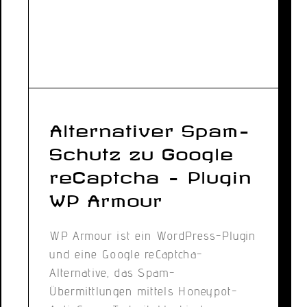
Alternativer Spam-
Schutz zu Google
reCaptcha – Plugin
WP Armour
WP Armour ist ein WordPress-Plugin
und eine Google reCaptcha-
Alternative, das Spam-
Übermittlungen mittels Honeypot-