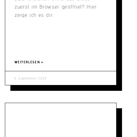
zuerst im Browser geöffnet? Hier
zeige ich es dir.
WEITERLESEN »
6. September 2023