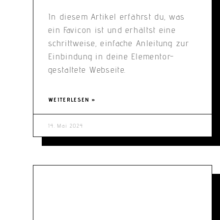
In diesem Artikel erfährst du, was
ein Favicon ist und erhältst eine
schrittweise, einfache Anleitung zur
Einbindung in deine Elementor-
gestaltete Webseite.
WEITERLESEN »
14. Mai 2024